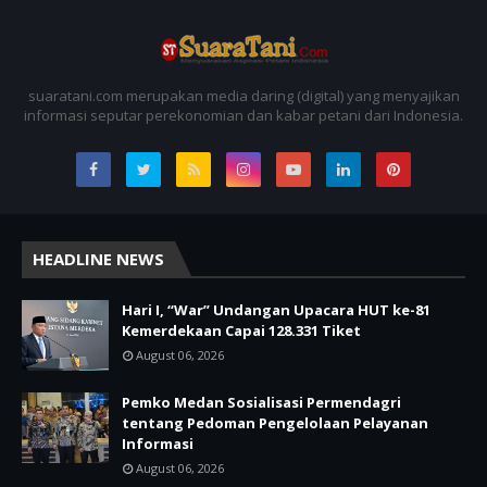
suaratani.com merupakan media daring (digital) yang menyajikan
informasi seputar perekonomian dan kabar petani dari Indonesia.
HEADLINE NEWS
Hari I, “War” Undangan Upacara HUT ke-81
Kemerdekaan Capai 128.331 Tiket
August 06, 2026
Pemko Medan Sosialisasi Permendagri
tentang Pedoman Pengelolaan Pelayanan
Informasi
August 06, 2026