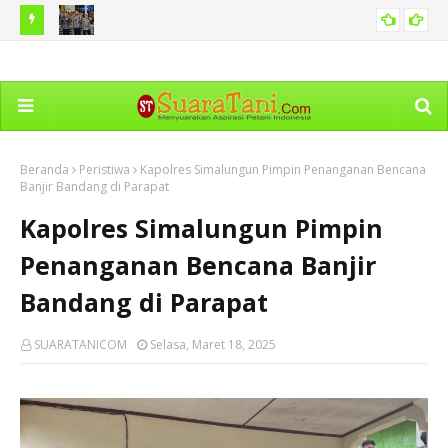
dekaan
Pemko Medan Sosialisasi Permendagri tentang Pedoman
Pe
SUMUT
Pengelolaan Pelayanan Informasi
Ho
Beranda
Peristiwa
Kapolres Simalungun Pimpin Penanganan Bencana
Banjir Bandang di Parapat
Kapolres Simalungun Pimpin
Penanganan Bencana Banjir
Bandang di Parapat
SUARATANICOM
Selasa, Maret 18, 2025