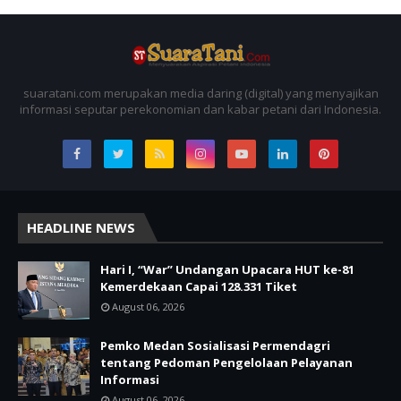
suaratani.com merupakan media daring (digital) yang menyajikan
informasi seputar perekonomian dan kabar petani dari Indonesia.
HEADLINE NEWS
Hari I, “War” Undangan Upacara HUT ke-81
Kemerdekaan Capai 128.331 Tiket
August 06, 2026
Pemko Medan Sosialisasi Permendagri
tentang Pedoman Pengelolaan Pelayanan
Informasi
August 06, 2026