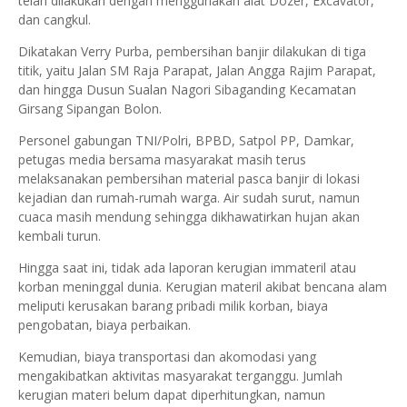
telah dilakukan dengan menggunakan alat Dozer, Excavator,
dan cangkul.
Dikatakan Verry Purba, pembersihan banjir dilakukan di tiga
titik, yaitu Jalan SM Raja Parapat, Jalan Angga Rajim Parapat,
dan hingga Dusun Sualan Nagori Sibaganding Kecamatan
Girsang Sipangan Bolon.
Personel gabungan TNI/Polri, BPBD, Satpol PP, Damkar,
petugas media bersama masyarakat masih terus
melaksanakan pembersihan material pasca banjir di lokasi
kejadian dan rumah-rumah warga. Air sudah surut, namun
cuaca masih mendung sehingga dikhawatirkan hujan akan
kembali turun.
Hingga saat ini, tidak ada laporan kerugian immateril atau
korban meninggal dunia. Kerugian materil akibat bencana alam
meliputi kerusakan barang pribadi milik korban, biaya
pengobatan, biaya perbaikan.
Kemudian, biaya transportasi dan akomodasi yang
mengakibatkan aktivitas masyarakat terganggu. Jumlah
kerugian materi belum dapat diperhitungkan, namun