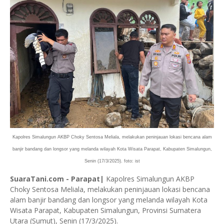
Kapolres Simalungun AKBP Choky Sentosa Meliala, melakukan peninjauan lokasi bencana alam
banjir bandang dan longsor yang melanda wilayah Kota Wisata Parapat, Kabupaten Simalungun,
Senin (17/3/2025). foto: ist
SuaraTani.com - Parapat|
Kapolres Simalungun AKBP
Choky Sentosa Meliala, melakukan peninjauan lokasi bencana
alam banjir bandang dan longsor yang melanda wilayah Kota
Wisata Parapat, Kabupaten Simalungun, Provinsi Sumatera
Utara (Sumut), Senin (17/3/2025).