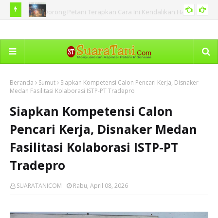
 Hama
BNPB Catat Peristiwa Kebakaran Hutan di Sejumlah Tanah
Ka
PERISTIWA
Air Termasuk di Sumut
Dim
Beranda
Sumut
Siapkan Kompetensi Calon Pencari Kerja, Disnaker
Medan Fasilitasi Kolaborasi ISTP-PT Tradepro
Siapkan Kompetensi Calon
Pencari Kerja, Disnaker Medan
Fasilitasi Kolaborasi ISTP-PT
Tradepro
SUARATANICOM
Rabu, April 08, 2026