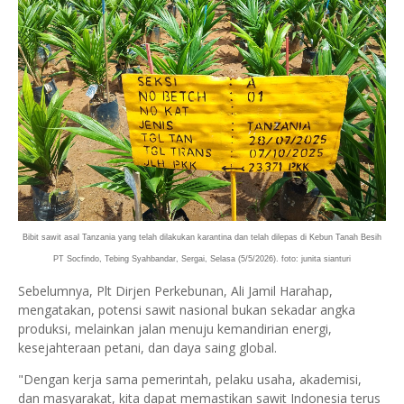
Bibit sawit asal Tanzania yang telah dilakukan karantina dan telah dilepas di Kebun Tanah Besih
PT Socfindo, Tebing Syahbandar, Sergai, Selasa (5/5/2026). foto: junita sianturi
Sebelumnya, Plt Dirjen Perkebunan, Ali Jamil Harahap,
mengatakan, potensi sawit nasional bukan sekadar angka
produksi, melainkan jalan menuju kemandirian energi,
kesejahteraan petani, dan daya saing global.
"Dengan kerja sama pemerintah, pelaku usaha, akademisi,
dan masyarakat, kita dapat memastikan sawit Indonesia terus