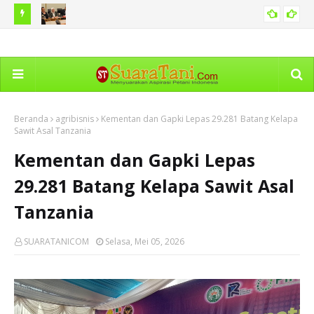
h Tanah
Karhutla di Kawasan Bromo Capai 60 Hekare, Kemenhut
BNP
PERISTIWA
Diminta Perkuat Langkah Antisipasi
Ma
Beranda
agribisnis
Kementan dan Gapki Lepas 29.281 Batang Kelapa
Sawit Asal Tanzania
Kementan dan Gapki Lepas
29.281 Batang Kelapa Sawit Asal
Tanzania
SUARATANICOM
Selasa, Mei 05, 2026