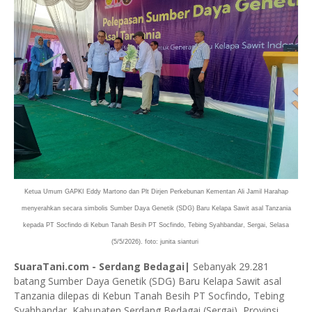
Ketua Umum GAPKI Eddy Martono dan Plt Dirjen Perkebunan Kementan Ali Jamil Harahap
menyerahkan secara simbolis Sumber Daya Genetik (SDG) Baru Kelapa Sawit asal Tanzania
kepada PT Socfindo di Kebun Tanah Besih PT Socfindo, Tebing Syahbandar, Sergai, Selasa
(5/5/2026). foto: junita sianturi
SuaraTani.com - Serdang Bedagai|
Sebanyak 29.281
batang Sumber Daya Genetik (SDG) Baru Kelapa Sawit asal
Tanzania dilepas di Kebun Tanah Besih PT Socfindo, Tebing
Syahbandar, Kabupaten Serdang Bedagai (Sergai), Provinsi