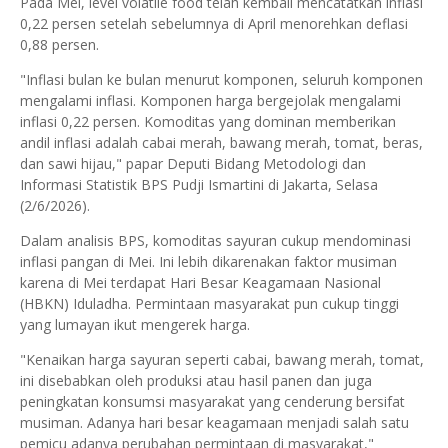
Pada Mei, level volatile food telah kembali mencatatkan inflasi
0,22 persen setelah sebelumnya di April menorehkan deflasi
0,88 persen.
"Inflasi bulan ke bulan menurut komponen, seluruh komponen
mengalami inflasi. Komponen harga bergejolak mengalami
inflasi 0,22 persen. Komoditas yang dominan memberikan
andil inflasi adalah cabai merah, bawang merah, tomat, beras,
dan sawi hijau," papar Deputi Bidang Metodologi dan
Informasi Statistik BPS Pudji Ismartini di Jakarta, Selasa
(2/6/2026).
Dalam analisis BPS, komoditas sayuran cukup mendominasi
inflasi pangan di Mei. Ini lebih dikarenakan faktor musiman
karena di Mei terdapat Hari Besar Keagamaan Nasional
(HBKN) Iduladha. Permintaan masyarakat pun cukup tinggi
yang lumayan ikut mengerek harga.
"Kenaikan harga sayuran seperti cabai, bawang merah, tomat,
ini disebabkan oleh produksi atau hasil panen dan juga
peningkatan konsumsi masyarakat yang cenderung bersifat
musiman. Adanya hari besar keagamaan menjadi salah satu
pemicu adanya perubahan permintaan di masyarakat,"