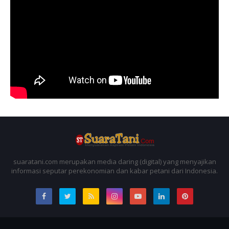
suaratani.com merupakan media daring (digital) yang menyajikan
informasi seputar perekonomian dan kabar petani dari Indonesia.