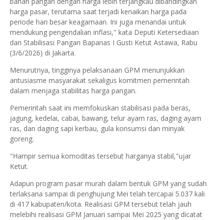
bahan pangan dengan harga lebih terjangkau dibandingkan
harga pasar, terutama saat terjadi kenaikan harga pada
periode hari besar keagamaan. Ini juga menandai untuk
mendukung pengendalian inflasi," kata Deputi Ketersediaan
dan Stabilisasi Pangan Bapanas I Gusti Ketut Astawa, Rabu
(3/6/2026) di Jakarta.
Menurutnya, tingginya pelaksanaan GPM menunjukkan
antusiasme masyarakat sekaligus komitmen pemerintah
dalam menjaga stabilitas harga pangan.
Pemerintah saat ini memfokuskan stabilisasi pada beras,
jagung, kedelai, cabai, bawang, telur ayam ras, daging ayam
ras, dan daging sapi kerbau, gula konsumsi dan minyak
goreng.
"Hampir semua komoditas tersebut harganya stabil,"ujar
Ketut.
Adapun program pasar murah dalam bentuk GPM yang sudah
terlaksana sampai di penghujung Mei telah tercapai 5.037 kali
di 417 kabupaten/kota. Realisasi GPM tersebut telah jauh
melebihi realisasi GPM Januari sampai Mei 2025 yang dicatat