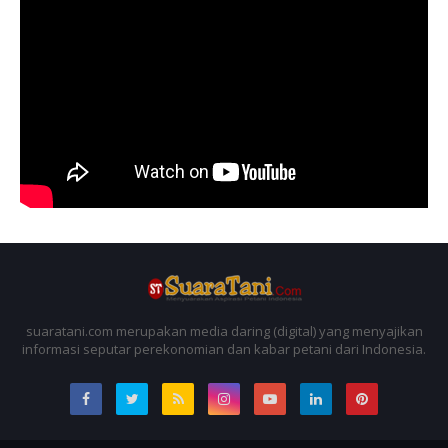
suaratani.com merupakan media daring (digital) yang menyajikan
informasi seputar perekonomian dan kabar petani dari Indonesia.