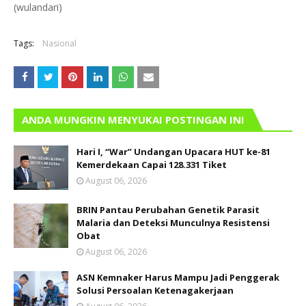
(wulandari)
Tags:
Nasional
ANDA MUNGKIN MENYUKAI POSTINGAN INI
Hari I, “War” Undangan Upacara HUT ke-81
Kemerdekaan Capai 128.331 Tiket
August 06, 2026
BRIN Pantau Perubahan Genetik Parasit
Malaria dan Deteksi Munculnya Resistensi
Obat
August 06, 2026
ASN Kemnaker Harus Mampu Jadi Penggerak
Solusi Persoalan Ketenagakerjaan