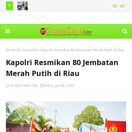
r Dua
Pemprov Sumut Perkuat Pengelolaan PPID di Seluruh
Iur
SUMUT
Perangkat Daerah
Di
Beranda
Nasional
Kapolri Resmikan 80 Jembatan Merah Putih di Riau
Kapolri Resmikan 80 Jembatan
Merah Putih di Riau
SUARATANICOM
Rabu, Juli 08, 2026