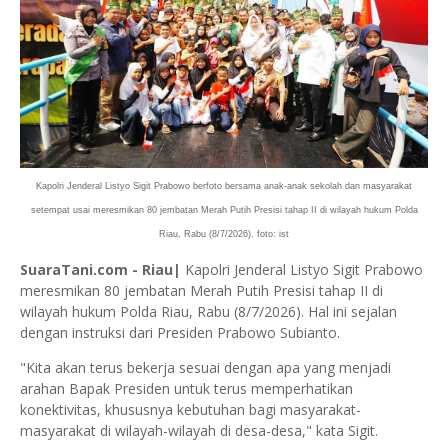
Kapolri Jenderal Listyo Sigit Prabowo berfoto bersama anak-anak sekolah dan masyarakat
setempat usai meresmikan 80 jembatan Merah Putih Presisi tahap II di wilayah hukum Polda
Riau, Rabu (8/7/2026). foto: ist
SuaraTani.com - Riau|
Kapolri Jenderal Listyo Sigit Prabowo
meresmikan 80 jembatan Merah Putih Presisi tahap II di
wilayah hukum Polda Riau, Rabu (8/7/2026). Hal ini sejalan
dengan instruksi dari Presiden Prabowo Subianto.
"Kita akan terus bekerja sesuai dengan apa yang menjadi
arahan Bapak Presiden untuk terus memperhatikan
konektivitas, khususnya kebutuhan bagi masyarakat-
masyarakat di wilayah-wilayah di desa-desa," kata Sigit.