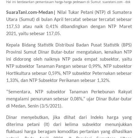
Hal ini berdasarkan pemantauan harga-harga pedesaan di Sumut. suaratani.com - dok
SuaraTani.com-Medan|
Nilai Tukar Petani (NTP) di Sumatera
Utara (Sumut) di bulan April tercatat sebesar tercatat sebesar
117,53 atau naik 0,41% dibandingkan dengan NTP Maret
2021, yaitu sebesar 117,05.
Kepala Bidang Statistik Distribusi Badan Pusat Statistik (BPS)
Provinsi Sumut Dinar Butar-butar mengatakan, kenaikan NTP
ini didorong oleh naiknya NTP pada empat subsektor, yaitu
NTP subsektor Tanaman Pangan sebesar 0,99%, NTP subsektor
Hortikultura sebesar 0,59%, NTP subsektor Peternakan sebesar
1,33%, dan NTP Subsektor Perikanan sebesar 1,32%.
“Sementara, NTP subsektor Tanaman Perkebunan Rakyat
mengalami penurunan sebesar 0,08%,” ujar Dinar Butar-butar
di Medan, Senin (3/5/2021).
Dinar menyebutkan, jika dlihat dari Indeks harga yang
diterima petani (It) dari kelima subsektor menunjukkan
fluktuasi harga beragam komoditas pertanian yang dihasilkan