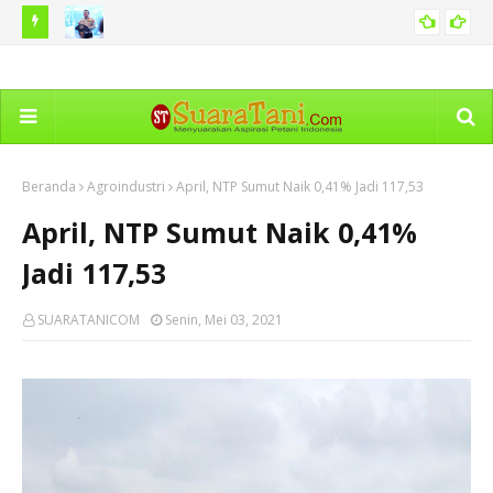
edoman
Pemberlakuan Tilang Manual dan Kenaikan Denda Tilang
Ter
POLHUKAM
Hoaks
No
Beranda
Agroindustri
April, NTP Sumut Naik 0,41% Jadi 117,53
April, NTP Sumut Naik 0,41%
Jadi 117,53
SUARATANICOM
Senin, Mei 03, 2021