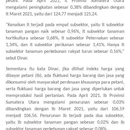
petani. Pada April 2021, It Provinsi Sumatera Utara
mengalami peningkatan sebesar 0,38% dibandingkan dengan
It Maret 2021, yaitu dari 124,77 menjadi 125,24.
“Kenaikan It terjadi pada empat subsektor, yaitu It subsektor
tanaman pangan naik sebesar 0,96%, It subsektor tanaman
hortikultura sebesar 0,68%, It subsektor Peternakan sebesar
1,34%, dan It subsektor perikanan sebesar 1,41%. Hanya It
subsektor tanaman perkebunan rakyat turun sebesar 0,16%,”
sebut Dinar.
Sementara itu kata Dinar, jika dilihat indeks harga yang
dibayar petani (Ib), ada fluktuasi harga barang dan jasa yang
dikonsumsi oleh masyarakat perdesaan khususnya para petani,
serta fluktuasi harga barang dan jasa yang diperlukan untuk
memproduksi hasil pertanian. Pada April 2021, Ib Provinsi
Sumatera Utara mengalami penurunan sebesar 0,03%
dibandingkan dengan Ib Maret 2021, yaitu dari 106,59
menjadi 106,56. Penurunan Ib terjadi pada dua subsektor,
yaitu Ib subsektor tanaman pangan sebesar 0,02% dan Ib
subsektor tanaman perkebunan rakyat sebesar 0,08%.