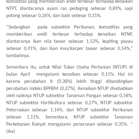
komoditas yang memberikan andil terbesar terhadap kenaikan
NTPT, diantaranya ayam ras pedaging sebesar 0,89%, sapi
potong sebesar 0,26%, dan babi sebesar 0,15%.
“Sedangkan
pada subsektor Perikanan, komoditas yang
memberikan andil terbesar terhadap kenaikan NTNP,
diantaranya ikan nila tawar sebesar 1,52%, kepiting payau
sebesar 0,91%, dan ikan mas/karper tawar sebesar 0,54%,”
tambahnya.
Sementara itu, untuk Nilai Tukar Usaha Pertanian (NTUP) di
bulan April
mengalami kenaikan sebesar 0,11%. Hal ini
karena perubahan It (0,38%) lebih tinggi dibandingkan
perubahan indeks BPPBM (0,27%). Kenaikan NTUP disebabkan
oleh naiknya NTUP subsektor Tanaman Pangan sebesar 0,58%,
NTUP subsektor Hortikultura sebesar 0,27%, NTUP subsektor
Peternakan sebesar 1,14%, dan NTUP subsektor Perikanan
sebesar 1,11%. Sementara, NTUP subsektor Tanaman
Perkebunan Rakyat mengalami penurunan sebesar 0,35%. *
(ika)