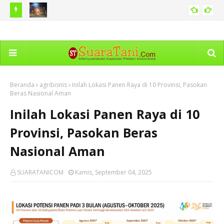
 Hama
BNPB Catat Peristiwa Kebakaran Hutan di Sejumlah Tanah
Ka
PERISTIWA
Air Termasuk di Sumut
Dim
Beranda
agribisnis
Inilah Lokasi Panen Raya di 10 Provinsi, Pasokan
Beras Nasional Aman
Inilah Lokasi Panen Raya di 10
Provinsi, Pasokan Beras
Nasional Aman
SUARATANICOM
Kamis, September 04, 2025