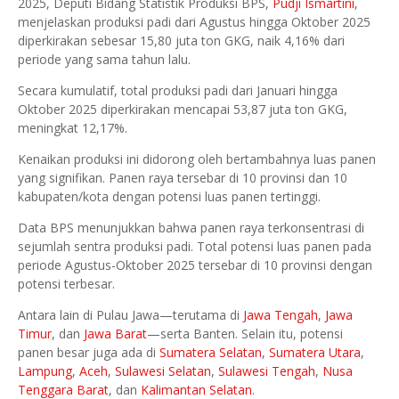
2025, Deputi Bidang Statistik Produksi BPS,
Pudji Ismartini
,
menjelaskan produksi padi dari Agustus hingga Oktober 2025
diperkirakan sebesar 15,80 juta ton GKG, naik 4,16% dari
periode yang sama tahun lalu.
Secara kumulatif, total produksi padi dari Januari hingga
Oktober 2025 diperkirakan mencapai 53,87 juta ton GKG,
meningkat 12,17%.
Kenaikan produksi ini didorong oleh bertambahnya luas panen
yang signifikan. Panen raya tersebar di 10 provinsi dan 10
kabupaten/kota dengan potensi luas panen tertinggi.
Data BPS menunjukkan bahwa panen raya terkonsentrasi di
sejumlah sentra produksi padi. Total potensi luas panen pada
periode Agustus-Oktober 2025 tersebar di 10 provinsi dengan
potensi terbesar.
Antara lain di Pulau Jawa—terutama di
Jawa Tengah
,
Jawa
Timur
, dan
Jawa Barat
—serta Banten. Selain itu, potensi
panen besar juga ada di
Sumatera Selatan
,
Sumatera Utara
,
Lampung
,
Aceh
,
Sulawesi Selatan
,
Sulawesi Tengah
,
Nusa
Tenggara Barat
, dan
Kalimantan Selatan
.